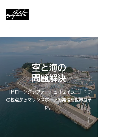
Slàinte Inc.
空と海の
問題解決
「ドローングラファー」と「セイラー」２つ
の視点から​マリンスポーツの発信を世界基準
に。​