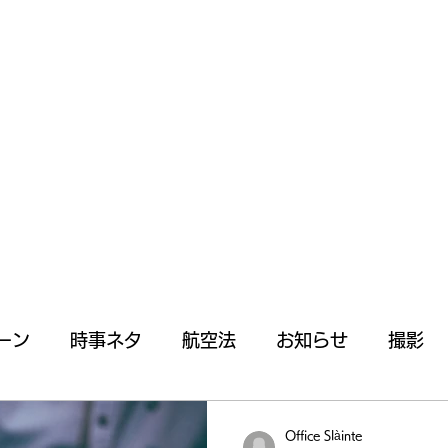
ホー
ーン
時事ネタ
航空法
お知らせ
撮影
水上発着
法律
飛行許可
申請
承認
Office Slàinte