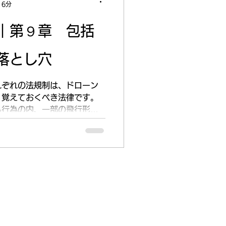
 6分
｜第９章 包括
落とし穴
れぞれの法規制は、ドローン
、覚えておくべき法律です。
る行為の内、一部の飛行形態
して申請を行い、飛行禁止場
制に依らない飛行方法の承認