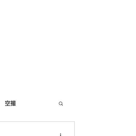
ム
Drone Footage - ドローン空撮
その他
空撮
許可