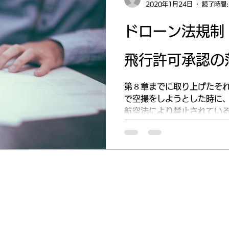
2020年1月24日
読了時間:
ドローン法規制
飛行許可承認の
第８章までに取り上げたそ
で空撮をしようとした時に
航空法により禁止されてい
では国土交通省航空局に対
所での飛行許可、航空法規
を得る事により、禁止行...